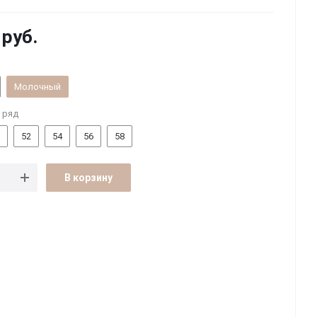
руб.
Молочный
 ряд
52
54
56
58
В корзину