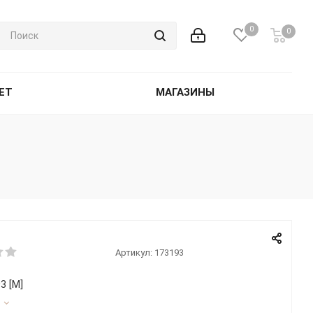
0
0
ET
МАГАЗИНЫ
Артикул:
173193
3 [М]