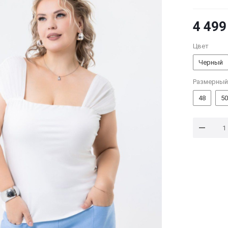
4 499
Цвет
Черный
Размерный
48
50