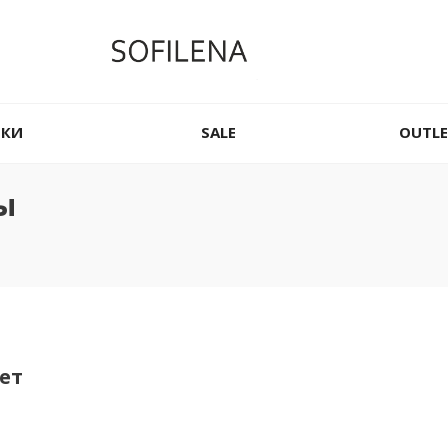
НКИ
SALE
OUTLE
ы
ет