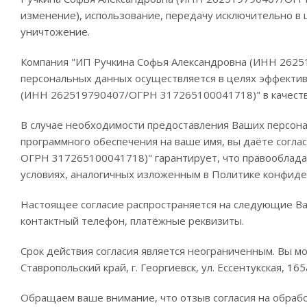
изменение), использование, передачу исключительно в 
уничтожение.
Компания "ИП Ручкина Софья Александровна (ИНН 262
персональных данных осуществляется в целях эффектив
(ИНН 262519790407/ОГРН 317265100041718)" в качеств
В случае необходимости предоставления Ваших персона
программного обеспечения на ваше имя, вы даёте согл
ОГРН 317265100041718)" гарантирует, что правооблада
условиях, аналогичных изложенным в Политике конфид
Настоящее согласие распространяется на следующие Ваш
контактный телефон, платёжные реквизиты.
Срок действия согласия является неограниченным. Вы м
Ставропольский край, г. Георгиевск, ул. Ессентукская, 
Обращаем ваше внимание, что отзыв согласия на обрабо