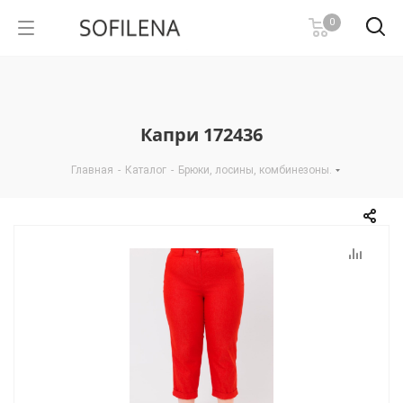
0
Капри 172436
Главная
-
Каталог
-
Брюки, лосины, комбинезоны.