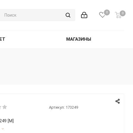
0
0
ET
МАГАЗИНЫ
Артикул:
173249
49 [М]