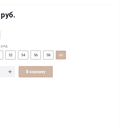
руб.
 ряд
52
54
56
58
60
В корзину