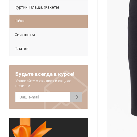
Куртки, Плащи, Жакеты
Юбки
Свитшоты
Платья
Будьте всегда в курсе!
Узнавайте о скидках и акциях
первым