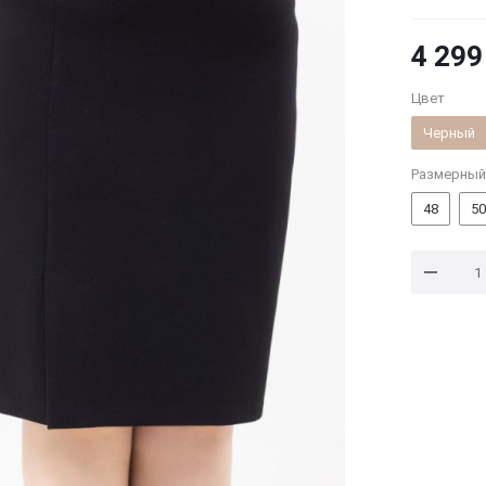
4 299
Цвет
Черный
Размерный
48
50