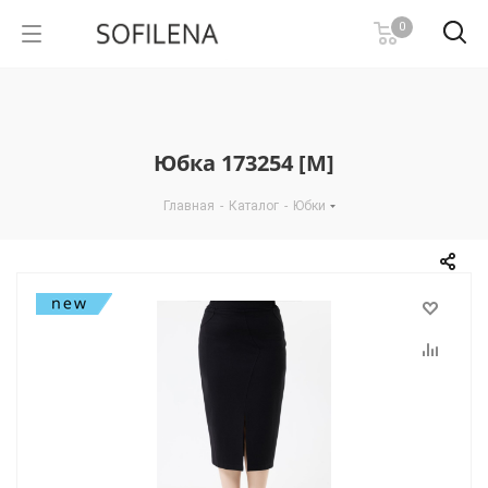
0
Юбка 173254 [М]
Главная
-
Каталог
-
Юбки