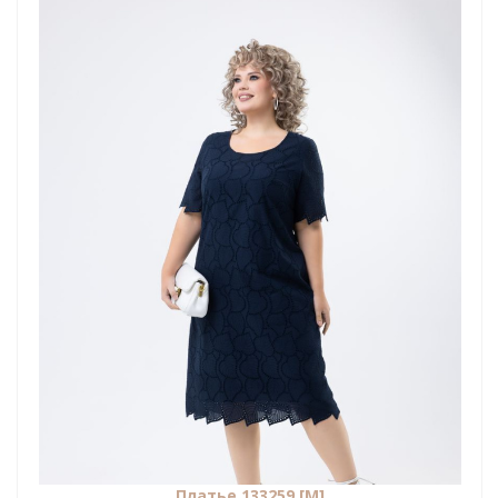
Платье 133259 [М]