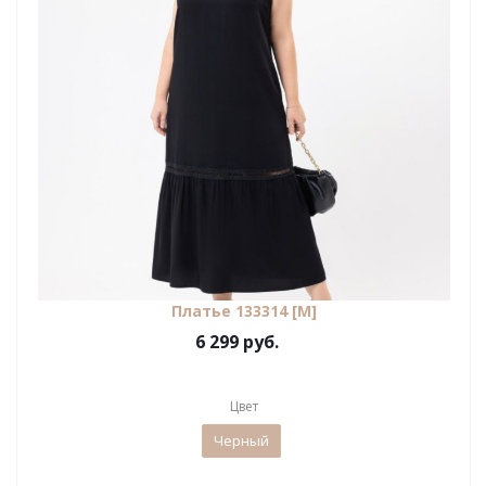
Платье 133314 [М]
6 299 руб.
Цвет
Черный