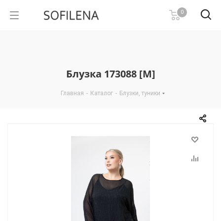
0
Блузка 173088 [М]
Главная
-
Каталог
-
Блузки, туники