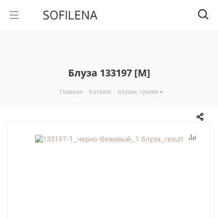
Блуза 133197 [М]
Главная
-
Каталог
-
Блузки, туники