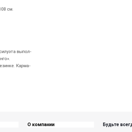
08 см.
силуэта выпол-
нго».
резинке. Карма-
О компании
Будьте всегд