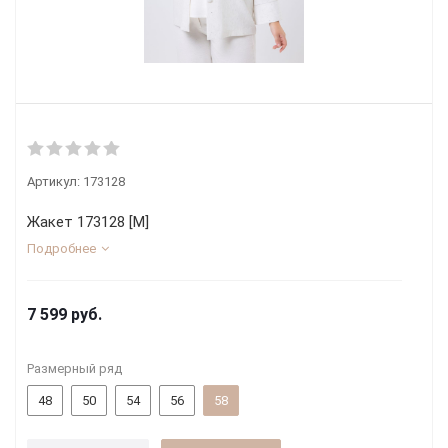
Артикул:
173128
Жакет 173128 [М]
Подробнее
7 599
руб.
Размерный ряд
48
50
54
56
58