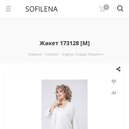
0
Жакет 173128 [М]
Главная
-
Каталог
-
Куртки, Плащи, Жакеты