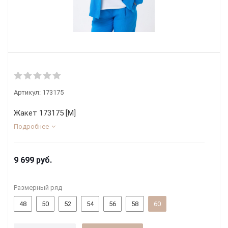
Артикул:
173175
Жакет 173175 [М]
Подробнее
9 699
руб.
Размерный ряд
48
50
52
54
56
58
60