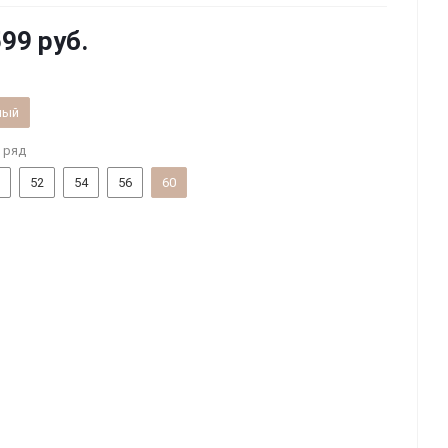
599 руб.
ный
 ряд
52
54
56
60