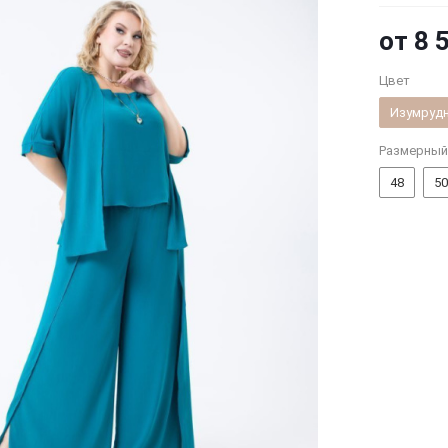
от
8 
Цвет
Изумруд
Размерный
48
50