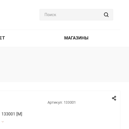
ET
МАГАЗИНЫ
Артикул:
133001
 133001 [М]