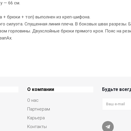
у — 66 см.
а + брюки + топ) выполнен из креп-шифона.
о силуэта. Спущенная линия плеча. В боковых швах разрезы. Б
ом горловины. Двухслойные брюки прямого кроя. Пояс на рези
запАх.
О компании
Будьте всегд
О нас
Партнерам
Карьера
Контакты